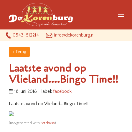
Menu
0543-512214
info@dekorenburg.nl
< Terug
Laatste avond op
Vlieland….Bingo Time!!
18 juni 2018
label:
facebook
Laatste avond op Vlieland….Bingo Time!!
(RSS generated with
FetchRss
)