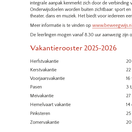
integrale aanpak kenmerkt zich door de verbinding v
Onderwijsdoelen worden buiten zichtbaar: sport en s
theater, dans en muziek. Het biedt voor iedereen ee
Meer informatie is te vinden op
www.beweegwijs.n
De leerlingen mogen vanaf 8.30 uur aanwezig zijn op
Vakantierooster 2025-2026
Herfstvakantie
20
Kerstvakantie
22
Voorjaarsvakantie
16
Pasen
3 
Meivakantie
27
Hemelvaart vakantie
14
Pinksteren
25
Zomervakantie
20