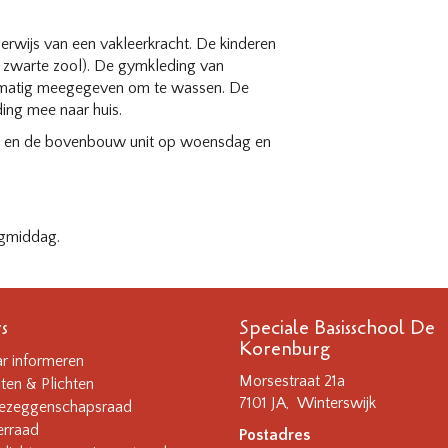
rwijs van een vakleerkracht. De kinderen
zwarte zool). De gymkleding van
lmatig meegegeven om te wassen. De
ing mee naar huis.
g en de bovenbouw unit op woensdag en
agmiddag.
s
Speciale Basisschool De
Korenburg
ar informeren
Morsestraat 21a
ten & Plichten
7101 JA, Winterswijk
zeggenschapsraad
rraad
Postadres