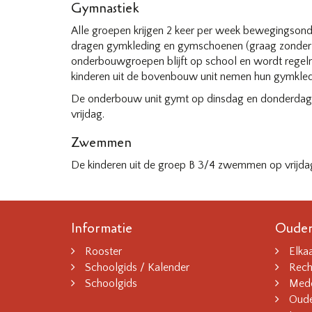
Gymnastiek
Alle groepen krijgen 2 keer per week bewegingsonde
dragen gymkleding en gymschoenen (graag zonder 
onderbouwgroepen blijft op school en wordt rege
kinderen uit de bovenbouw unit nemen hun gymkled
De onderbouw unit gymt op dinsdag en donderda
vrijdag.
Zwemmen
De kinderen uit de groep B 3/4 zwemmen op vrijd
Informatie
Ouder
Rooster
Elka
Schoolgids / Kalender
Rech
Schoolgids
Mede
Oude